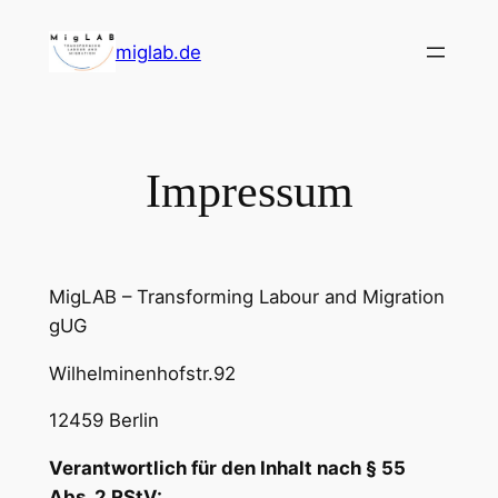
Skip
to
miglab.de
content
Impressum
MigLAB – Transforming Labour and Migration
gUG
Wilhelminenhofstr.92
12459 Berlin
Verantwortlich für den Inhalt nach § 55
Abs. 2 RStV: